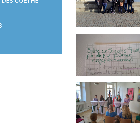
ES GOETHE
3